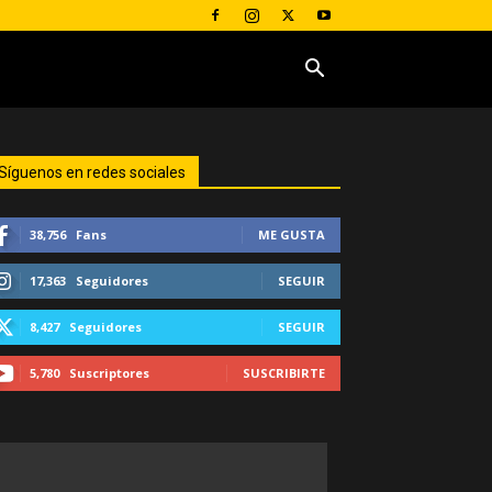
Síguenos en redes sociales
38,756
Fans
ME GUSTA
17,363
Seguidores
SEGUIR
8,427
Seguidores
SEGUIR
5,780
Suscriptores
SUSCRIBIRTE