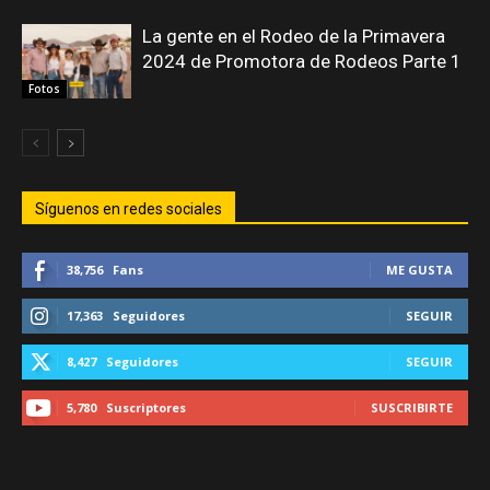
La gente en el Rodeo de la Primavera
2024 de Promotora de Rodeos Parte 1
Fotos
Síguenos en redes sociales
38,756
Fans
ME GUSTA
17,363
Seguidores
SEGUIR
8,427
Seguidores
SEGUIR
5,780
Suscriptores
SUSCRIBIRTE