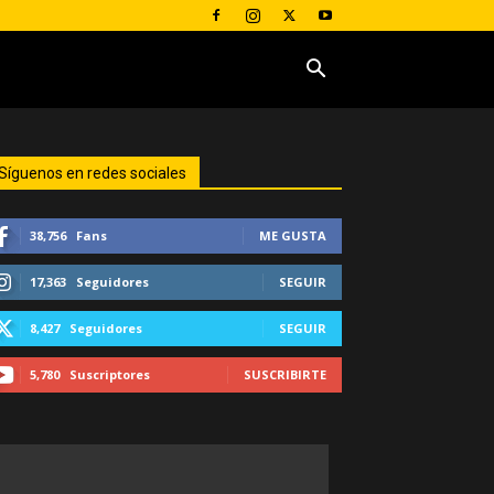
Síguenos en redes sociales
38,756
Fans
ME GUSTA
17,363
Seguidores
SEGUIR
8,427
Seguidores
SEGUIR
5,780
Suscriptores
SUSCRIBIRTE