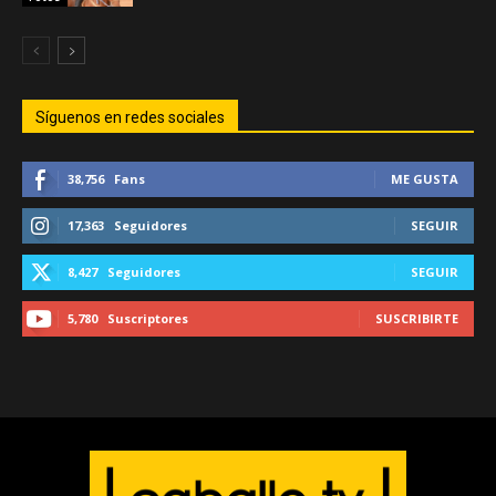
Síguenos en redes sociales
38,756
Fans
ME GUSTA
17,363
Seguidores
SEGUIR
8,427
Seguidores
SEGUIR
5,780
Suscriptores
SUSCRIBIRTE