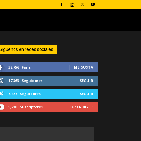
Síguenos en redes sociales
38,756
Fans
ME GUSTA
17,363
Seguidores
SEGUIR
8,427
Seguidores
SEGUIR
5,780
Suscriptores
SUSCRIBIRTE