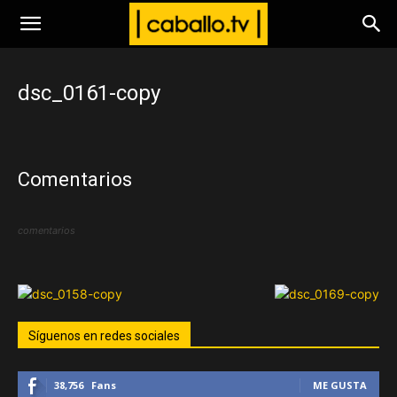
www.caballo.tv
dsc_0161-copy
Comentarios
comentarios
Síguenos en redes sociales
38,756
Fans
ME GUSTA