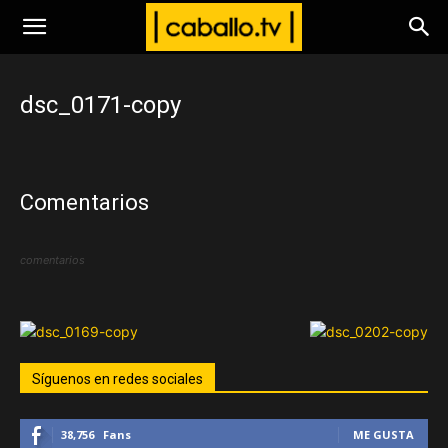
www.caballo.tv
dsc_0171-copy
Comentarios
comentarios
Síguenos en redes sociales
38,756
Fans
ME GUSTA