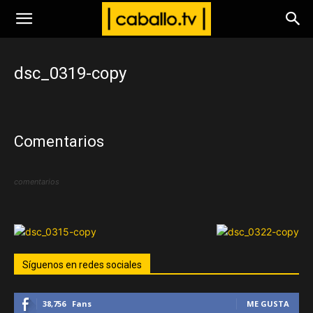
www.caballo.tv
dsc_0319-copy
Comentarios
comentarios
Síguenos en redes sociales
38,756
Fans
ME GUSTA