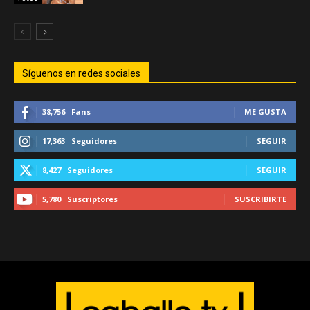
Síguenos en redes sociales
38,756
Fans
ME GUSTA
17,363
Seguidores
SEGUIR
8,427
Seguidores
SEGUIR
5,780
Suscriptores
SUSCRIBIRTE