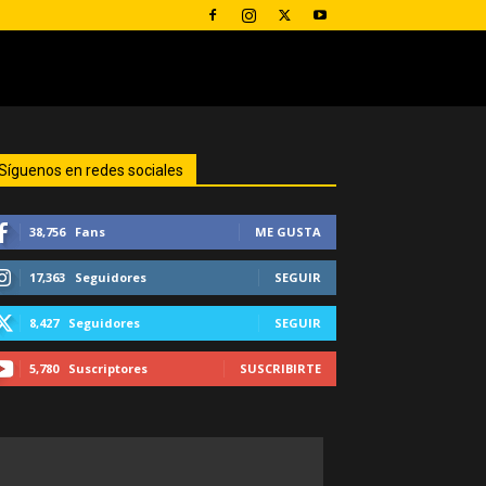
Síguenos en redes sociales
38,756
Fans
ME GUSTA
17,363
Seguidores
SEGUIR
8,427
Seguidores
SEGUIR
5,780
Suscriptores
SUSCRIBIRTE