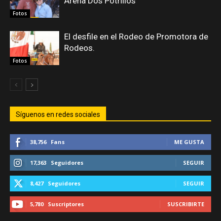
Arena Dos Potrillos
Fotos
El desfile en el Rodeo de Promotora de
Rodeos.
Fotos
Síguenos en redes sociales
38,756
Fans
ME GUSTA
17,363
Seguidores
SEGUIR
8,427
Seguidores
SEGUIR
5,780
Suscriptores
SUSCRIBIRTE