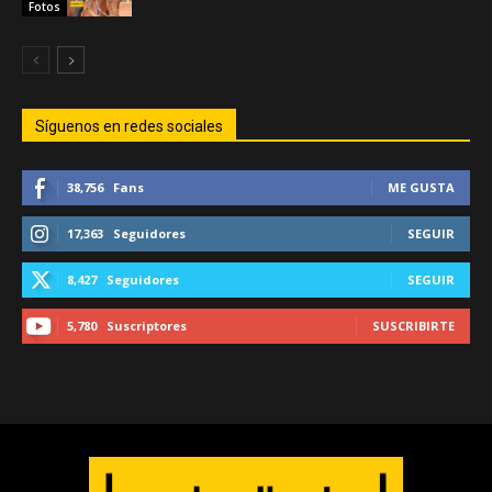
Fotos
Síguenos en redes sociales
38,756
Fans
ME GUSTA
17,363
Seguidores
SEGUIR
8,427
Seguidores
SEGUIR
5,780
Suscriptores
SUSCRIBIRTE