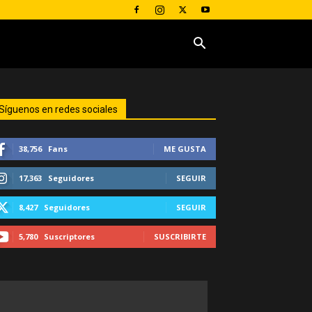
Síguenos en redes sociales
38,756
Fans
ME GUSTA
17,363
Seguidores
SEGUIR
8,427
Seguidores
SEGUIR
5,780
Suscriptores
SUSCRIBIRTE