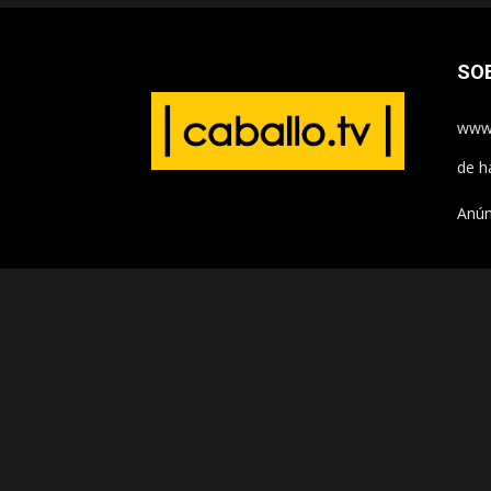
SO
www.
de h
Anún