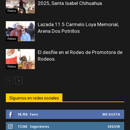
2025, Santa Isabel Chihuahua.
Fotos
Lazada 11.5 Carmelo Loya Memorial,
Arena Dos Potrillos
Fotos
El desfile en el Rodeo de Promotora de
Rodeos.
Fotos
Síguenos en redes sociales
38,756
Fans
ME GUSTA
17,363
Seguidores
SEGUIR