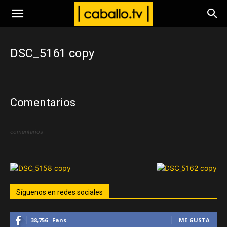
www.caballo.tv
DSC_5161 copy
Comentarios
comentarios
Síguenos en redes sociales
38,756
Fans
ME GUSTA