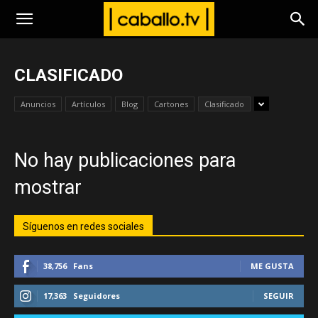
www.caballo.tv
CLASIFICADO
Anuncios
Artículos
Blog
Cartones
Clasificado
No hay publicaciones para
mostrar
Síguenos en redes sociales
38,756
Fans
ME GUSTA
17,363
Seguidores
SEGUIR