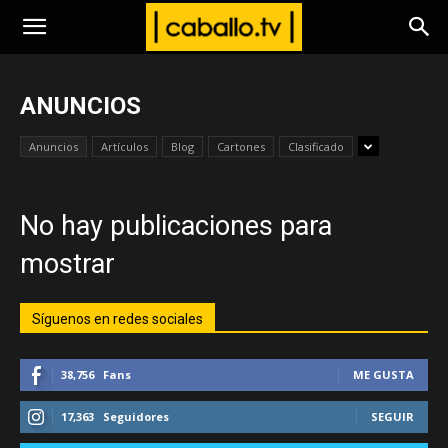
www.caballo.tv
ANUNCIOS
Anuncios
Artículos
Blog
Cartones
Clasificado
No hay publicaciones para
mostrar
Síguenos en redes sociales
38,756
Fans
ME GUSTA
17,363
Seguidores
SEGUIR