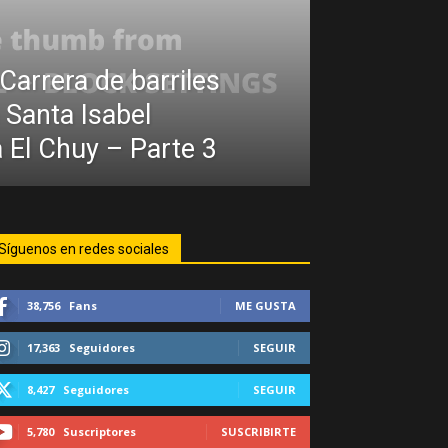
arrera de barriles
Santa Isabel
 El Chuy – Parte 3
Síguenos en redes sociales
38,756
Fans
ME GUSTA
17,363
Seguidores
SEGUIR
8,427
Seguidores
SEGUIR
5,780
Suscriptores
SUSCRIBIRTE