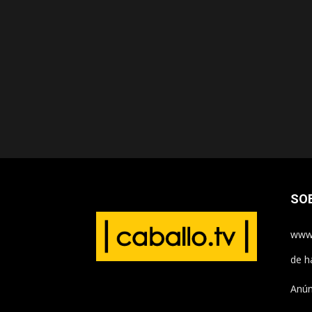
SO
www.
de h
Anún