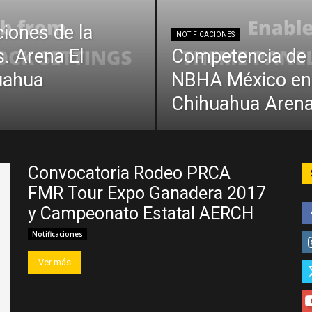
ciones de la
NOTIFICACIONES
. Arena El
Competencia de C
uahua
NBHA México en 
Chihuahua Arena
Convocatoria Rodeo PRCA
FMR Tour Expo Ganadera 2017
y Campeonato Estatal AERCH
Notificaciones
Ver más