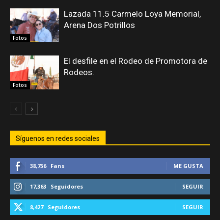
Lazada 11.5 Carmelo Loya Memorial,
Arena Dos Potrillos
Fotos
El desfile en el Rodeo de Promotora de
Rodeos.
Fotos
Síguenos en redes sociales
38,756
Fans
ME GUSTA
17,363
Seguidores
SEGUIR
8,427
Seguidores
SEGUIR