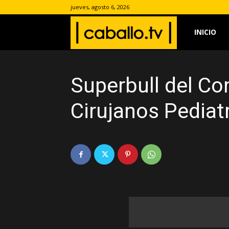
jueves, agosto 6, 2026
www.caballo.
INICIO
Superbull del C
Cirujanos Pediat