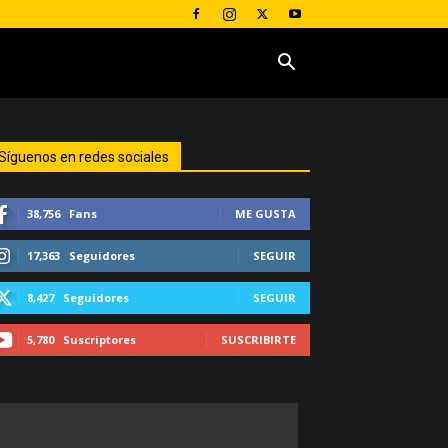
Síguenos en redes sociales
38,756
Fans
ME GUSTA
17,363
Seguidores
SEGUIR
8,427
Seguidores
SEGUIR
5,780
Suscriptores
SUSCRIBIRTE