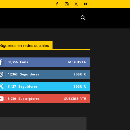
Síguenos en redes sociales
38,756
Fans
ME GUSTA
17,363
Seguidores
SEGUIR
8,427
Seguidores
SEGUIR
5,780
Suscriptores
SUSCRIBIRTE