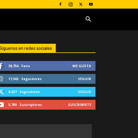
Síguenos en redes sociales
38,756
Fans
ME GUSTA
17,363
Seguidores
SEGUIR
8,427
Seguidores
SEGUIR
5,780
Suscriptores
SUSCRIBIRTE