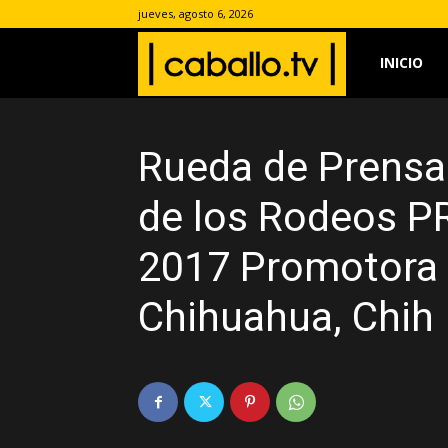
jueves, agosto 6, 2026
www.caballo.
INICIO
Rueda de Prensa 
de los Rodeos P
2017 Promotora 
Chihuahua, Chih