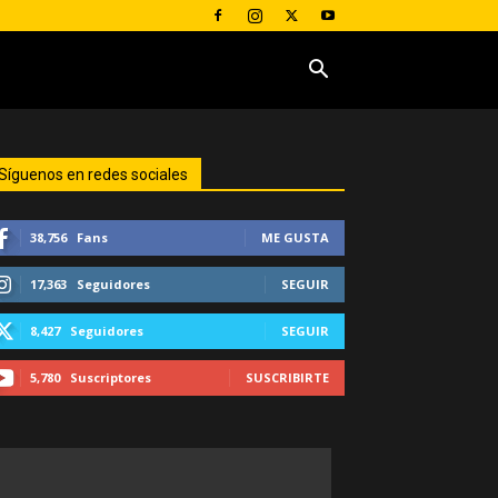
Síguenos en redes sociales
38,756
Fans
ME GUSTA
17,363
Seguidores
SEGUIR
8,427
Seguidores
SEGUIR
5,780
Suscriptores
SUSCRIBIRTE