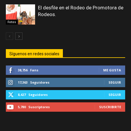
El desfile en el Rodeo de Promotora de
Rodeos.
Fotos
Síguenos en redes sociales
38,756
Fans
ME GUSTA
17,363
Seguidores
SEGUIR
8,427
Seguidores
SEGUIR
5,780
Suscriptores
SUSCRIBIRTE