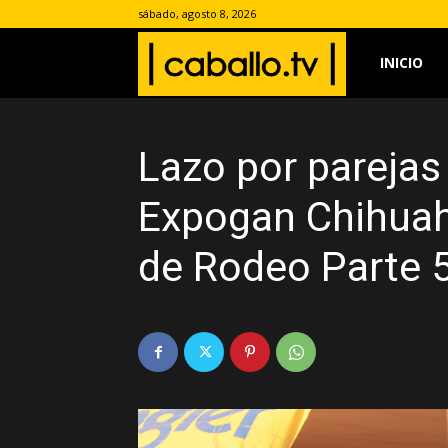
sábado, agosto 8, 2026
www.caballo.
INICIO
Lazo por parejas
Expogan Chihua
de Rodeo Parte 