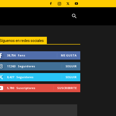
Síguenos en redes sociales
38,756
Fans
ME GUSTA
17,363
Seguidores
SEGUIR
8,427
Seguidores
SEGUIR
5,780
Suscriptores
SUSCRIBIRTE