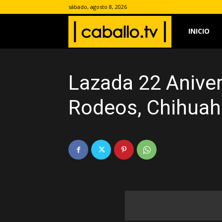
sábado, agosto 8, 2026
www.caballo.
INICIO
Lazada 22 Anive
Rodeos, Chihuahu