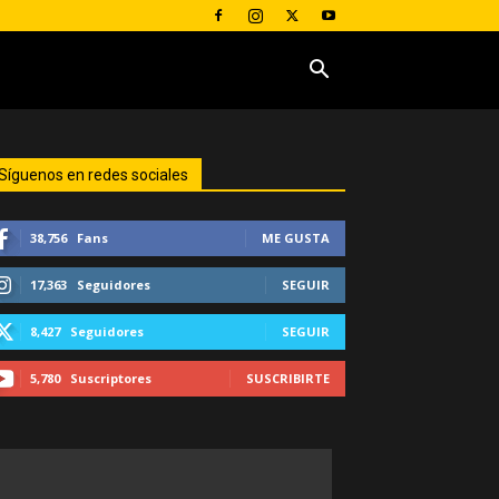
Síguenos en redes sociales
38,756
Fans
ME GUSTA
17,363
Seguidores
SEGUIR
8,427
Seguidores
SEGUIR
5,780
Suscriptores
SUSCRIBIRTE