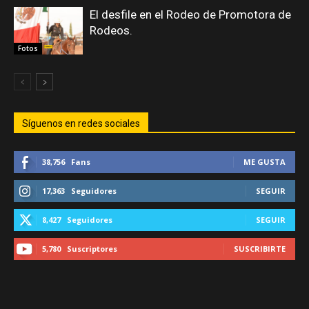
El desfile en el Rodeo de Promotora de
Rodeos.
Fotos
Síguenos en redes sociales
38,756
Fans
ME GUSTA
17,363
Seguidores
SEGUIR
8,427
Seguidores
SEGUIR
5,780
Suscriptores
SUSCRIBIRTE