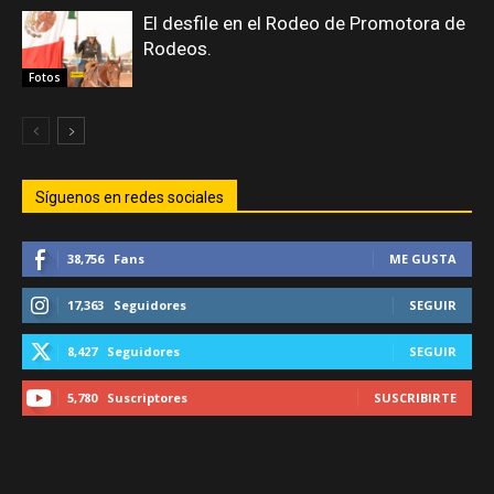
El desfile en el Rodeo de Promotora de
Rodeos.
Fotos
Síguenos en redes sociales
38,756
Fans
ME GUSTA
17,363
Seguidores
SEGUIR
8,427
Seguidores
SEGUIR
5,780
Suscriptores
SUSCRIBIRTE