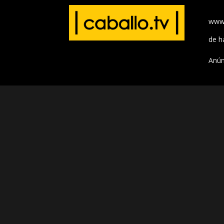
www.
de h
Anún