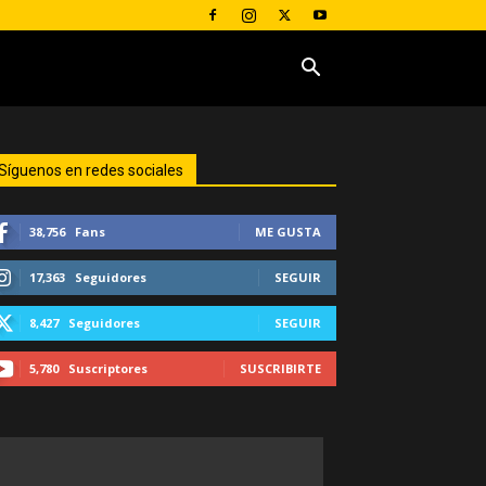
Síguenos en redes sociales
38,756
Fans
ME GUSTA
17,363
Seguidores
SEGUIR
8,427
Seguidores
SEGUIR
5,780
Suscriptores
SUSCRIBIRTE