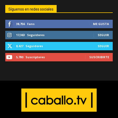
Síguenos en redes sociales
38,756
Fans
ME GUSTA
17,363
Seguidores
SEGUIR
8,427
Seguidores
SEGUIR
5,780
Suscriptores
SUSCRIBIRTE