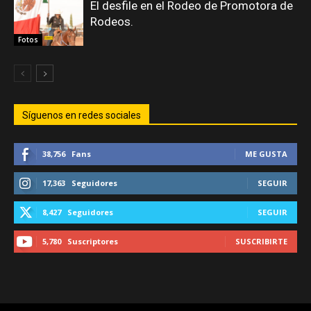
El desfile en el Rodeo de Promotora de
Rodeos.
Fotos
Síguenos en redes sociales
38,756
Fans
ME GUSTA
17,363
Seguidores
SEGUIR
8,427
Seguidores
SEGUIR
5,780
Suscriptores
SUSCRIBIRTE