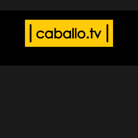
SOBRE NOSOTROS
www.caballo.tv es el sitio de caballos más visitado en el
mundo de habla hispana. Agradecemos tu visita.
Anúnciate con nosotros:
caballo.tv@gmail.com
SÍGUENOS