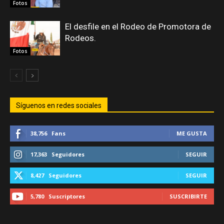
Fotos
El desfile en el Rodeo de Promotora de
Rodeos.
Fotos
Síguenos en redes sociales
38,756
Fans
ME GUSTA
17,363
Seguidores
SEGUIR
8,427
Seguidores
SEGUIR
5,780
Suscriptores
SUSCRIBIRTE