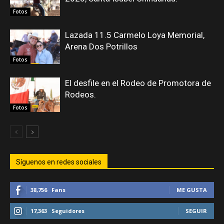
Fotos
Lazada 11.5 Carmelo Loya Memorial,
Arena Dos Potrillos
Fotos
El desfile en el Rodeo de Promotora de
Rodeos.
Fotos
Síguenos en redes sociales
38,756
Fans
ME GUSTA
17,363
Seguidores
SEGUIR