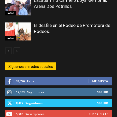
Lazada 11.5 Carmelo Loya Memorial,
Arena Dos Potrillos
Fotos
El desfile en el Rodeo de Promotora de
Rodeos.
Fotos
Síguenos en redes sociales
38,756
Fans
ME GUSTA
17,363
Seguidores
SEGUIR
8,427
Seguidores
SEGUIR
5,780
Suscriptores
SUSCRIBIRTE