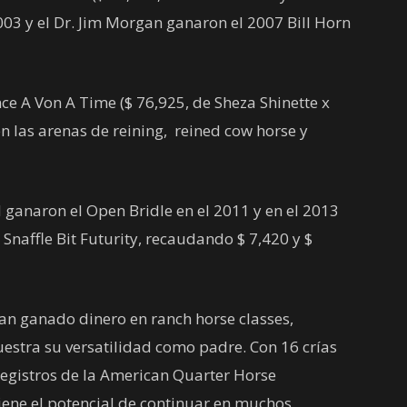
003 y el Dr. Jim Morgan ganaron el 2007 Bill Horn
e A Von A Time ($ 76,925, de Sheza Shinette x
n las arenas de reining, reined cow horse y
 ganaron el Open Bridle en el 2011 y en el 2013
Snaffle Bit Futurity, recaudando $ 7,420 y $
an ganado dinero en ranch horse classes,
uestra su versatilidad como padre. Con 16 crías
registros de la American Quarter Horse
tiene el potencial de continuar en muchos