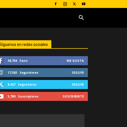
Síguenos en redes sociales
38,756
Fans
ME GUSTA
17,363
Seguidores
SEGUIR
8,427
Seguidores
SEGUIR
5,780
Suscriptores
SUSCRIBIRTE