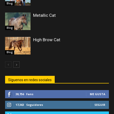
Blog
Metallic Cat
Blog
High Brow Cat
Blog
Síguenos en redes sociales
38,756
Fans
ME GUSTA
17,363
Seguidores
SEGUIR