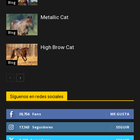
Blog
Metallic Cat
Blog
High Brow Cat
Blog
Síguenos en redes sociales
38,756
Fans
ME GUSTA
17,363
Seguidores
SEGUIR