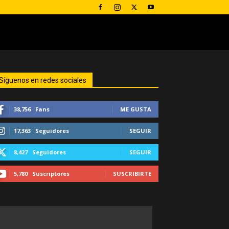
Síguenos en redes sociales
38,756
Fans
ME GUSTA
17,363
Seguidores
SEGUIR
8,427
Seguidores
SEGUIR
5,780
Suscriptores
SUSCRIBIRTE