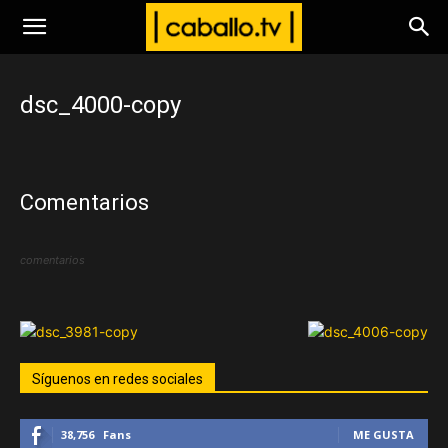
www.caballo.tv
dsc_4000-copy
Comentarios
comentarios
Síguenos en redes sociales
38,756
Fans
ME GUSTA