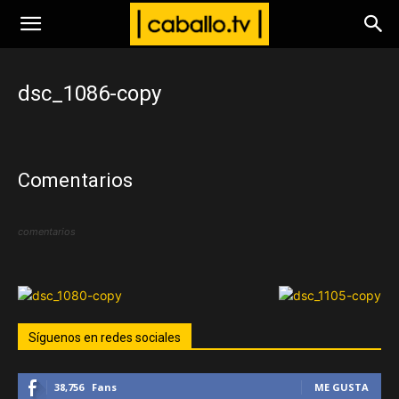
www.caballo.tv
dsc_1086-copy
Comentarios
comentarios
Síguenos en redes sociales
38,756
Fans
ME GUSTA