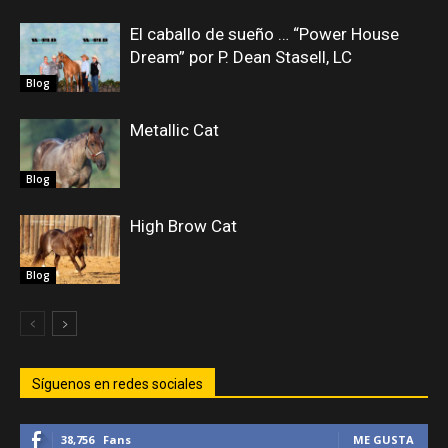
El caballo de sueño … “Power House
Dream” por P. Dean Stasell, LC
Blog
Metallic Cat
Blog
High Brow Cat
Blog
Síguenos en redes sociales
38,756
Fans
ME GUSTA