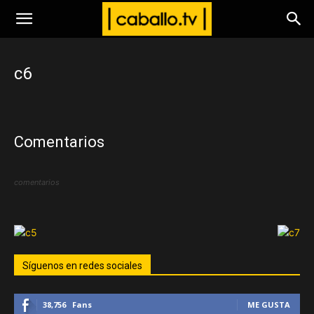
www.caballo.tv
c6
Comentarios
comentarios
Síguenos en redes sociales
38,756
Fans
ME GUSTA