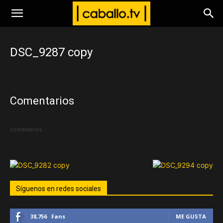
www.caballo.tv
DSC_9287 copy
Comentarios
comentarios
Síguenos en redes sociales
38,756
Fans
ME GUSTA