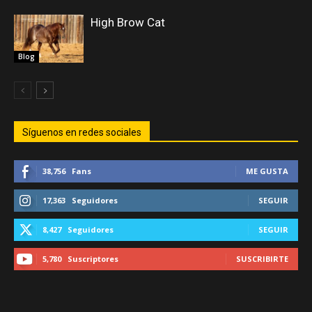
High Brow Cat
Blog
Síguenos en redes sociales
38,756
Fans
ME GUSTA
17,363
Seguidores
SEGUIR
8,427
Seguidores
SEGUIR
5,780
Suscriptores
SUSCRIBIRTE