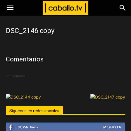
www.caballo.tv
DSC_2146 copy
Comentarios
comentarios
Síguenos en redes sociales
38,756
Fans
ME GUSTA