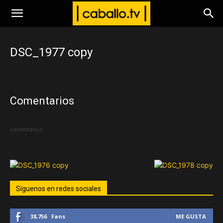
www.caballo.tv
DSC_1977 copy
Comentarios
comentarios
Síguenos en redes sociales
38,756
Fans
ME GUSTA