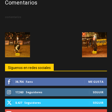
Comentarios
comentarios
Síguenos en redes sociales
38,756
Fans
ME GUSTA
17,363
Seguidores
SEGUIR
8,427
Seguidores
SEGUIR