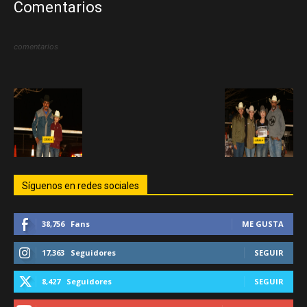
Comentarios
comentarios
Síguenos en redes sociales
38,756
Fans
ME GUSTA
17,363
Seguidores
SEGUIR
8,427
Seguidores
SEGUIR