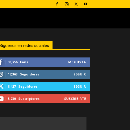
Síguenos en redes sociales
38,756
Fans
ME GUSTA
17,363
Seguidores
SEGUIR
8,427
Seguidores
SEGUIR
5,780
Suscriptores
SUSCRIBIRTE