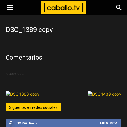
www.caballo.tv
DSC_1389 copy
Comentarios
comentarios
Síguenos en redes sociales
38,756
Fans
ME GUSTA